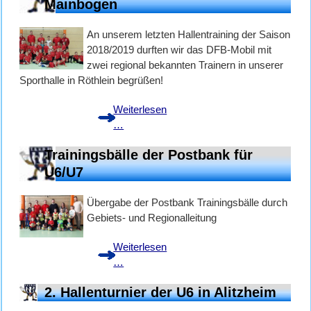
in
Mainbogen
Kolitzheim
An unserem letzten Hallentraining der Saison
2018/2019 durften wir das DFB-Mobil mit
zwei regional bekannten Trainern in unserer
Sporthalle in Röthlein begrüßen!
Weiterlesen
DFB
…
Mobil
Trainingsbälle der Postbank für
bei
der
U6/U7
U6
&
Übergabe der Postbank Trainingsbälle durch
U7
Gebiets- und Regionalleitung
der
SG
Weiterlesen
Trainingsbälle
Mainbogen
…
der
2. Hallenturnier der U6 in Alitzheim
Postbank
für