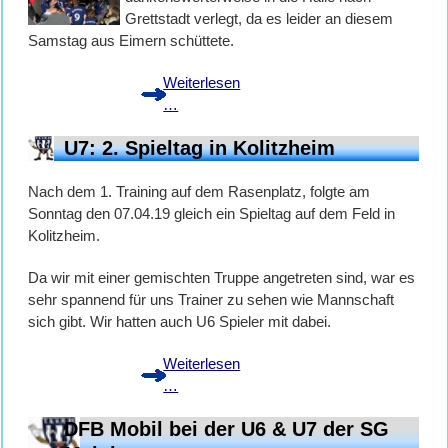
Grettstadt verlegt, da es leider an diesem
Samstag aus Eimern schüttete.
Weiterlesen
3.
…
U7
U7: 2. Spieltag in Kolitzheim
Spieltag
der
Nach dem 1. Training auf dem Rasenplatz, folgte am
FAIR
Sonntag den 07.04.19 gleich ein Spieltag auf dem Feld in
PLAY
Kolitzheim.
LIGA
Gruppe
Da wir mit einer gemischten Truppe angetreten sind, war es
SW04
sehr spannend für uns Trainer zu sehen wie Mannschaft
sich gibt. Wir hatten auch U6 Spieler mit dabei.
Weiterlesen
U7:
…
2.
DFB Mobil bei der U6 & U7 der SG
Spieltag