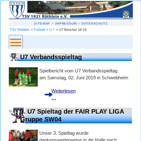
NAVIGATION
SITEMAP
IMPRESSUM
DATENSCHUTZ
ÜBERSPRINGEN
TSV Röthlein
Fußball
U-7
U7 Berichte 18-19
U7 Verbandsspieltag
Spielbericht vom U7 Verbandsspieltag
am Samstag, 02. Juni 2019 in Schwebheim
Weiterlesen
U7
…
Verbandsspieltag
3. U7 Spieltag der FAIR PLAY LIGA
Gruppe SW04
Unser 3. Spieltag wurde
dankenswerterweise in die Halle nach