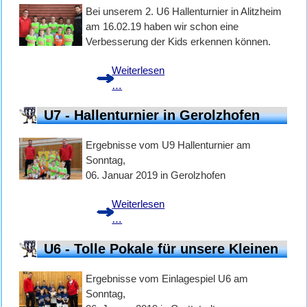
Bei unserem 2. U6 Hallenturnier in Alitzheim
U6/U7
am 16.02.19 haben wir schon eine
Verbesserung der Kids erkennen können.
Weiterlesen
2.
…
Hallenturnier
U7 - Hallenturnier in Gerolzhofen
der
U6
Ergebnisse vom U9 Hallenturnier am
in
Sonntag,
Alitzheim
06. Januar 2019 in Gerolzhofen
Weiterlesen
U7
…
-
U6 - Tolle Pokale für unsere Kleinen
Hallenturnier
in
Ergebnisse vom Einlagespiel U6 am
Gerolzhofen
Sonntag,