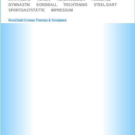
ÜBERSPRINGEN
GYMNASTIK
KORBBALL
TISCHTENNIS
STEEL-DART
SPORTGASTSTÄTTE
IMPRESSUM
RockSolid Contao Themes & Templates