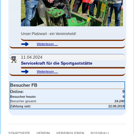
Unser Platzwart - ein Vereinsheld!
Robert
Weiterlesen …
K.
-
11.04.2024
Vereinsheld
Servicekraft für die Sportgaststätte
Servicekraft
Weiterlesen …
für
die
Besucher FB
Sportgaststätte
Online:
9
Besucher heute:
8
Besucher gesamt:
24.240
Zählung seit:
22.08.2019
NAVIGATION
STARTSEITE
VEREIN
VEREINSLEBEN
FUSSBALL