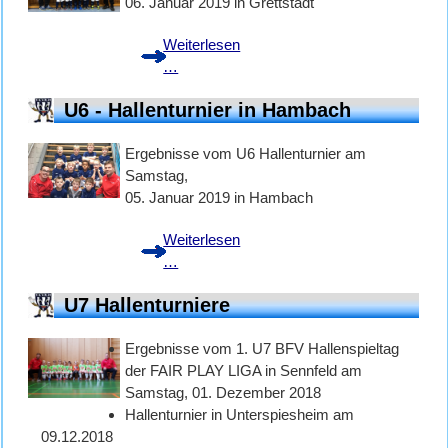
06. Januar 2019 in Grettstadt
Weiterlesen
U6
…
-
U6 - Hallenturnier in Hambach
Tolle
Pokale
Ergebnisse vom U6 Hallenturnier am
für
Samstag,
unsere
05. Januar 2019 in Hambach
Kleinen
Weiterlesen
U6
…
-
U7 Hallenturniere
Hallenturnier
in
Ergebnisse vom 1. U7 BFV Hallenspieltag
Hambach
der FAIR PLAY LIGA in Sennfeld am
Samstag, 01. Dezember 2018
Hallenturnier in Unterspiesheim am
09.12.2018