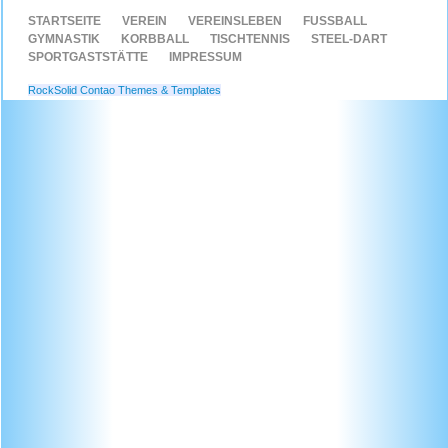
NAVIGATION
STARTSEITE
VEREIN
VEREINSLEBEN
FUSSBALL
ÜBERSPRINGEN
GYMNASTIK
KORBBALL
TISCHTENNIS
STEEL-DART
SPORTGASTSTÄTTE
IMPRESSUM
RockSolid Contao Themes & Templates