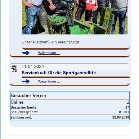
Unser Platzwart - ein Vereinsheld!
Robert
Weiterlesen …
K.
-
11.04.2024
Vereinsheld
Servicekraft für die Sportgaststätte
Servicekraft
Weiterlesen …
für
die
Besucher Verein
Sportgaststätte
Online:
1
Besucher heute:
17
Besucher gesamt:
81.011
Zählung seit:
22.08.2019